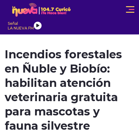
Click acá para ir directamente al contenido
Señal
LA NUEVA FM
IONALES
ACTUALIDAD
TENDENCIAS
INTERNACIONAL
Incendios forestales
en Ñuble y Biobío:
habilitan atención
veterinaria gratuita
modo claro
para mascotas y
fauna silvestre