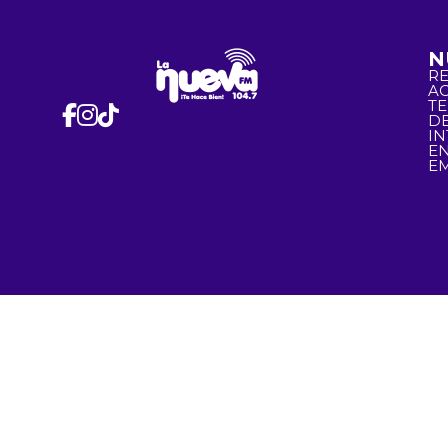
N
R
A
T
D
I
EN
EM