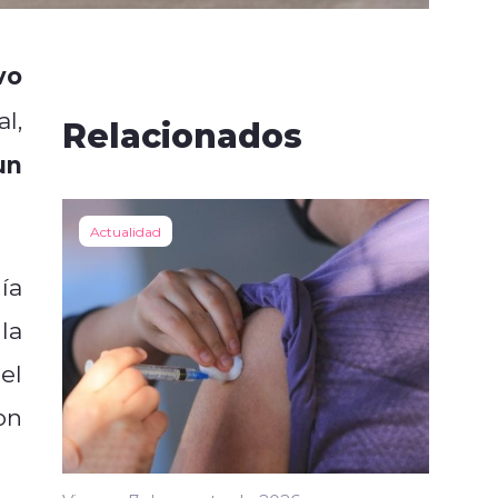
vo
l,
Relacionados
un
Actualidad
ía
la
el
on