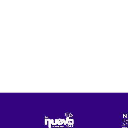
N
R
A