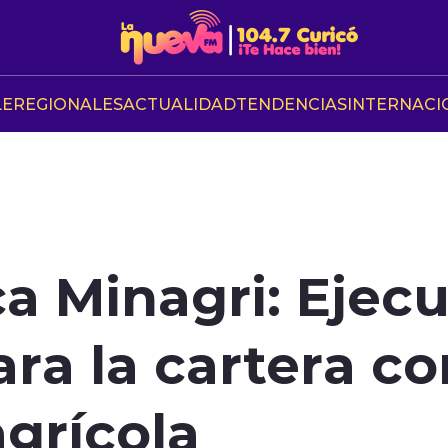
LE
REGIONALES
ACTUALIDAD
TENDENCIAS
INTERNACI
a Minagri: Ejecut
ara la cartera co
agrícola