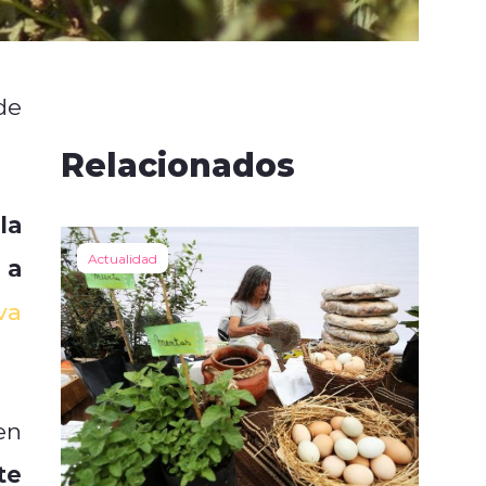
de
Relacionados
la
Actualidad
 a
va
en
te