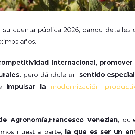
ó su cuenta pública 2026, dando detalles 
óximos años.
 competitividad internacional, promover 
urales,
sentido especial
pero dándole un
impulsar la
e
modernización producti
 de Agronomía
Francesco Venezian
,
, qui
la que es ser un en
emos nuestra parte,