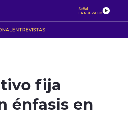
Señal
LA NUEVA FM
ONAL
ENTREVISTAS
ivo fija
n énfasis en