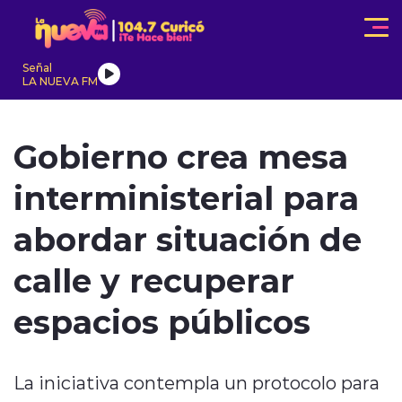
Click acá para ir directamente al contenido
Señal
LA NUEVA FM
IONALES
ACTUALIDAD
TENDENCIAS
INTERNACIONAL
Gobierno crea mesa
interministerial para
abordar situación de
calle y recuperar
modo claro
espacios públicos
La iniciativa contempla un protocolo para