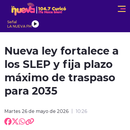
Click acá para ir directamente al contenido
Señal
LA NUEVA FM
IONALES
ACTUALIDAD
TENDENCIAS
INTERNACIONAL
Nueva ley fortalece a
los SLEP y fija plazo
máximo de traspaso
para 2035
modo claro
Martes 26 de mayo de 2026
10:26