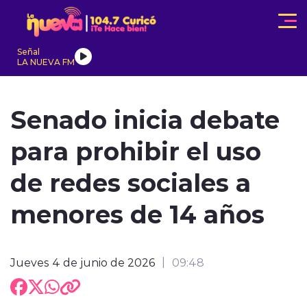
Click acá para ir directamente al contenido
Señal
LA NUEVA FM
IONALES
ACTUALIDAD
TENDENCIAS
INTERNACIONAL
Senado inicia debate
para prohibir el uso
de redes sociales a
menores de 14 años
modo claro
Jueves 4 de junio de 2026
09:48