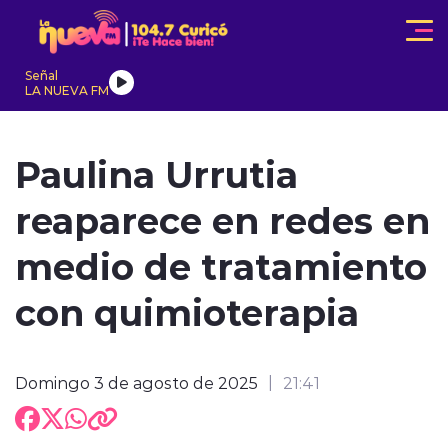
Click acá para ir directamente al contenido
Señal
LA NUEVA FM
IONALES
ACTUALIDAD
TENDENCIAS
INTERNACIONAL
Paulina Urrutia
reaparece en redes en
medio de tratamiento
con quimioterapia
modo claro
Domingo 3 de agosto de 2025
21:41