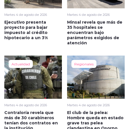
Martes 4 de agosto de 2026
Martes 4 de agosto de 2026
Ejecutivo presenta
Minsal revela que más de
proyecto para bajar
35 hospitales se
impuesto al crédito
encuentran bajo
hipotecario a un 3%
parámetros exigidos de
atención
Actualidad
Regionales
Martes 4 de agosto de 2026
Martes 4 de agosto de 2026
Contraloría revela que
El club de la pelea:
más de 30 carabineros
Hombre queda en estado
tenían dos contratos en
grave tras pelea
la institución
clandestina en Osorno