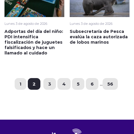
Lunes 3 de agosto de 2026
Lunes 3 de agosto de 2026
Adportas del día del niño:
Subsecretaría de Pesca
PDI intensifica
evalúa la caza autorizada
fiscalización de juguetes
de lobos marinos
falsificados y hace un
llamado al cuidado
1
2
3
4
5
6
...
56