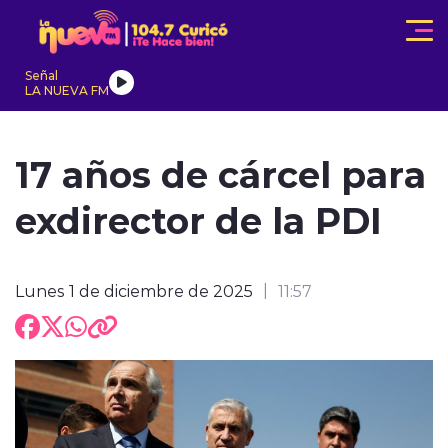
Click acá para ir directamente al contenido
Señal
LA NUEVA FM
IONALES
ACTUALIDAD
TENDENCIAS
INTERNACIONAL
17 años de cárcel para
exdirector de la PDI
Lunes 1 de diciembre de 2025
11:57
modo claro