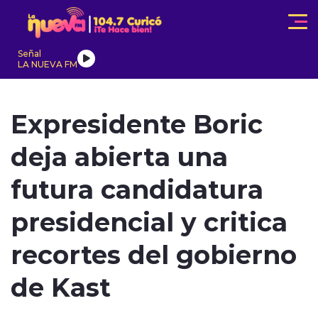
Click acá para ir directamente al contenido
Señal
LA NUEVA FM
IONALES
ACTUALIDAD
TENDENCIAS
INTERNACIONAL
Expresidente Boric
deja abierta una
futura candidatura
presidencial y critica
modo claro
recortes del gobierno
de Kast