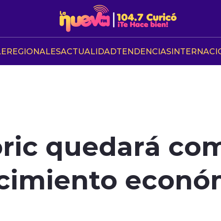
LE
REGIONALES
ACTUALIDAD
TENDENCIAS
INTERNACI
oric quedará co
cimiento econó