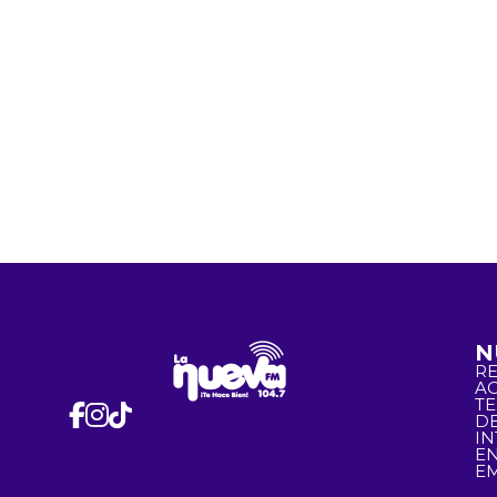
N
R
A
T
D
I
EN
EM