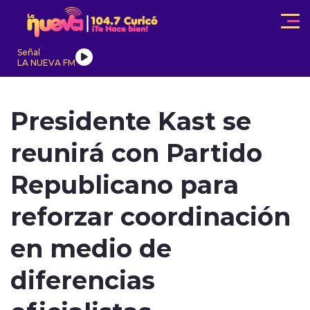
Click acá para ir directamente al contenido
Señal
LA NUEVA FM
IONALES
ACTUALIDAD
TENDENCIAS
INTERNACIONAL
Presidente Kast se
reunirá con Partido
Republicano para
reforzar coordinación
modo claro
en medio de
diferencias