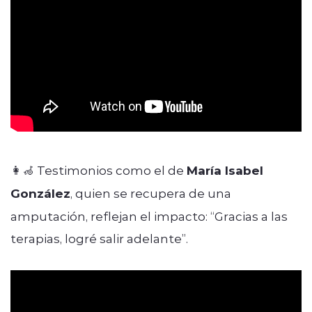
👩‍🦽 Testimonios como el de
María Isabel
González
, quien se recupera de una
amputación, reflejan el impacto: “Gracias a las
terapias, logré salir adelante”.