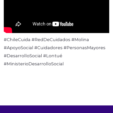
#ChileCuida #RedDeCuidados #Molina
#ApoyoSocial #Cuidadores #PersonasMayores
#DesarrolloSocial #Lontué
#MinisterioDesarrolloSocial