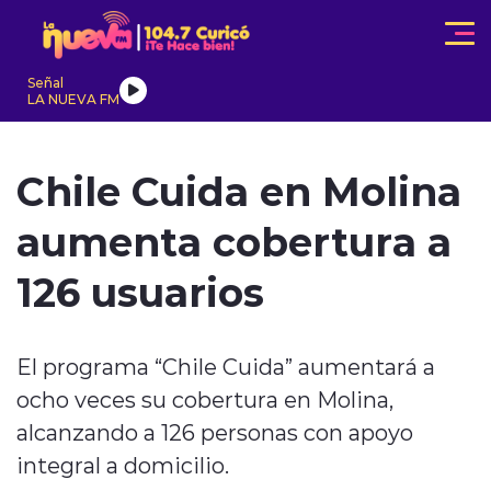
Click acá para ir directamente al contenido
Señal
LA NUEVA FM
IONALES
ACTUALIDAD
TENDENCIAS
INTERNACIONAL
Chile Cuida en Molina
aumenta cobertura a
126 usuarios
modo claro
El programa “Chile Cuida” aumentará a
ocho veces su cobertura en Molina,
alcanzando a 126 personas con apoyo
integral a domicilio.