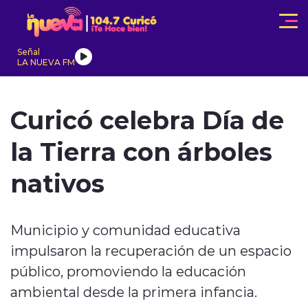
Click acá para ir directamente al contenido
Señal
LA NUEVA FM
IONALES
ACTUALIDAD
TENDENCIAS
INTERNACIONAL
Curicó celebra Día de
la Tierra con árboles
nativos
modo claro
Municipio y comunidad educativa
impulsaron la recuperación de un espacio
público, promoviendo la educación
ambiental desde la primera infancia.