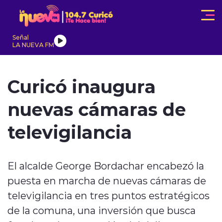
Click acá para ir directamente al contenido
Señal
LA NUEVA FM
IONALES
ACTUALIDAD
TENDENCIAS
INTERNACIONAL
Curicó inaugura
nuevas cámaras de
televigilancia
modo claro
El alcalde George Bordachar encabezó la
puesta en marcha de nuevas cámaras de
televigilancia en tres puntos estratégicos
de la comuna, una inversión que busca