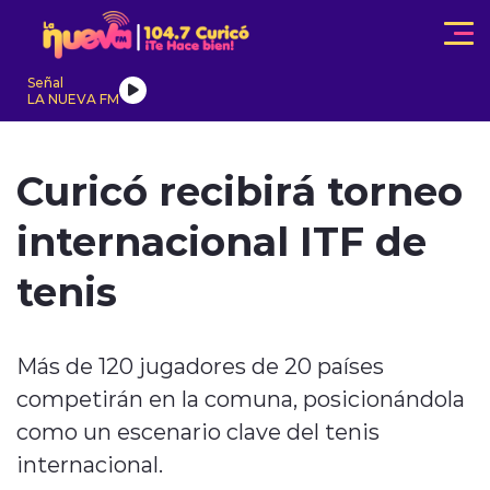
Click acá para ir directamente al contenido
Señal
LA NUEVA FM
IONALES
ACTUALIDAD
TENDENCIAS
INTERNACIONAL
Curicó recibirá torneo
internacional ITF de
tenis
modo claro
Más de 120 jugadores de 20 países
competirán en la comuna, posicionándola
como un escenario clave del tenis
internacional.