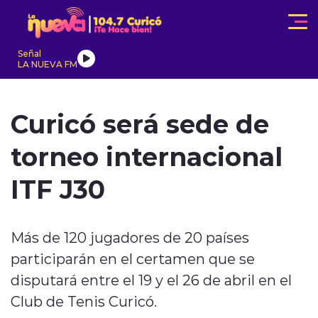
Click acá para ir directamente al contenido
Señal
LA NUEVA FM
IONALES
ACTUALIDAD
TENDENCIAS
INTERNACIONAL
Curicó será sede de
torneo internacional
ITF J30
modo claro
Más de 120 jugadores de 20 países
participarán en el certamen que se
disputará entre el 19 y el 26 de abril en el
Club de Tenis Curicó.