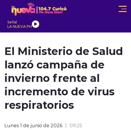
Click acá para ir directamente al contenido
Señal
LA NUEVA FM
IONALES
ACTUALIDAD
TENDENCIAS
INTERNACIONAL
El Ministerio de Salud
lanzó campaña de
invierno frente al
incremento de virus
modo claro
respiratorios
Lunes 1 de junio de 2026
09:25