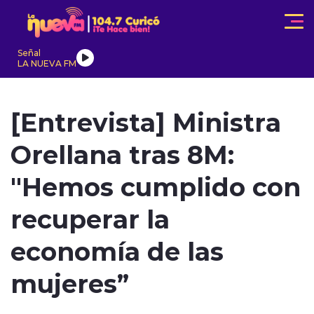
Click acá para ir directamente al contenido
Señal
LA NUEVA FM
IONALES
ACTUALIDAD
TENDENCIAS
INTERNACIONAL
[Entrevista] Ministra
Orellana tras 8M:
"Hemos cumplido con
recuperar la
modo claro
economía de las
mujeres”