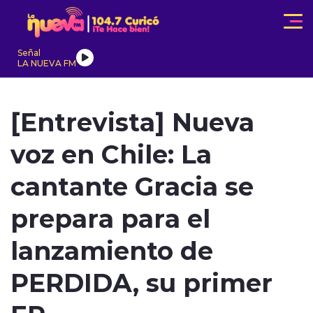
Click acá para ir directamente al contenido
Señal
LA NUEVA FM
IONALES
ACTUALIDAD
TENDENCIAS
INTERNACIONAL
[Entrevista] Nueva
voz en Chile: La
cantante Gracia se
prepara para el
modo claro
lanzamiento de
PERDIDA, su primer