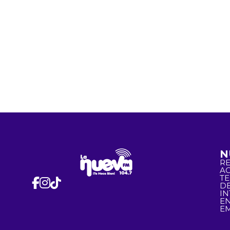
N
R
A
T
D
I
EN
EM