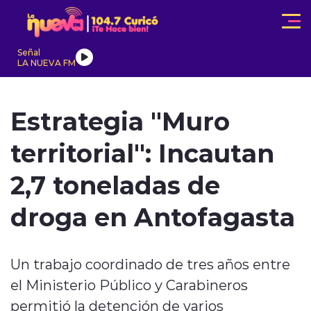
Click acá para ir directamente al contenido
Señal
LA NUEVA FM
IONALES
ACTUALIDAD
TENDENCIAS
INTERNACIONAL
Estrategia "Muro
territorial": Incautan
2,7 toneladas de
droga en Antofagasta
modo claro
Un trabajo coordinado de tres años entre
el Ministerio Público y Carabineros
permitió la detención de varios