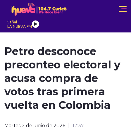
Click acá para ir directamente al contenido
Señal
LA NUEVA FM
IONALES
ACTUALIDAD
TENDENCIAS
INTERNACIONAL
Petro desconoce
preconteo electoral y
acusa compra de
votos tras primera
modo claro
vuelta en Colombia
Martes 2 de junio de 2026
12:37