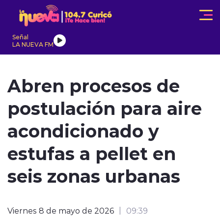
Click acá para ir directamente al contenido
Señal
LA NUEVA FM
IONALES
ACTUALIDAD
TENDENCIAS
INTERNACIONAL
Abren procesos de
postulación para aire
acondicionado y
estufas a pellet en
modo claro
seis zonas urbanas
Viernes 8 de mayo de 2026
09:39