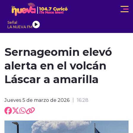
Click acá para ir directamente al contenido
Señal
LA NUEVA FM
IONALES
ACTUALIDAD
TENDENCIAS
INTERNACIONAL
Sernageomin elevó
alerta en el volcán
Láscar a amarilla
modo claro
Jueves 5 de marzo de 2026
16:28