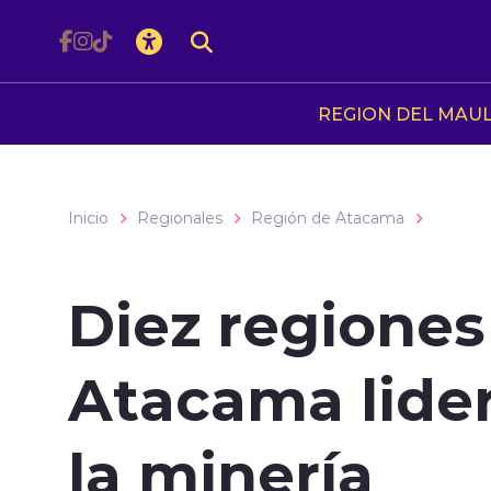
Click acá para ir directamente al contenido
REGION DEL MAU
Inicio
Regionales
Región de Atacama
Diez regiones
Atacama lide
la minería