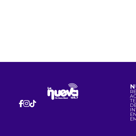
N
R
A
T
D
I
EN
EM