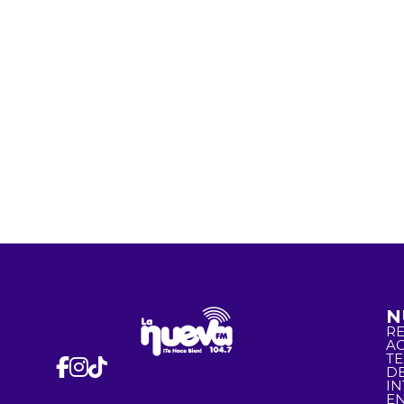
N
R
A
T
D
I
EN