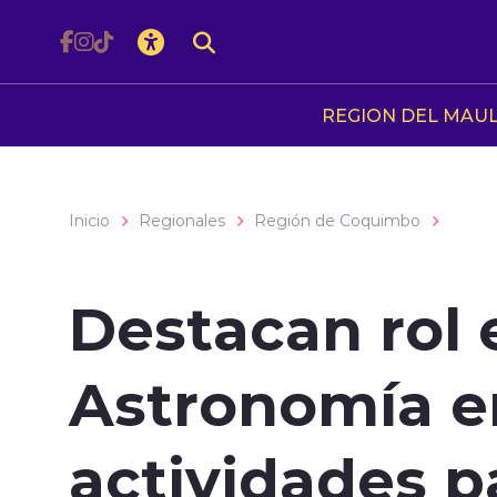
Click acá para ir directamente al contenido
REGION DEL MAU
Inicio
Regionales
Región de Coquimbo
Destacan rol 
Astronomía e
actividades p