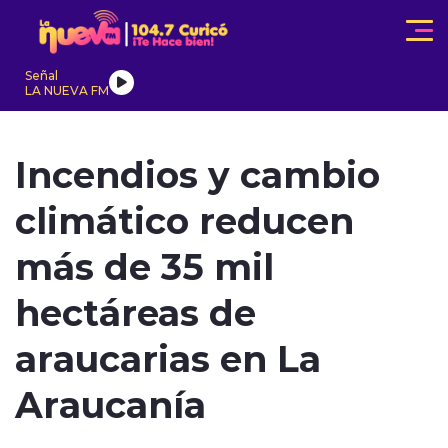
Click acá para ir directamente al contenido
Señal
LA NUEVA FM
IONALES
ACTUALIDAD
TENDENCIAS
INTERNACIONAL
Incendios y cambio
climático reducen
más de 35 mil
hectáreas de
modo claro
araucarias en La
Araucanía