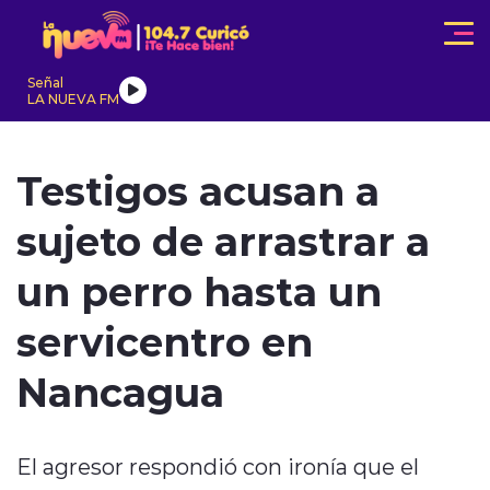
Click acá para ir directamente al contenido
Señal
LA NUEVA FM
IONALES
ACTUALIDAD
TENDENCIAS
INTERNACIONAL
Testigos acusan a
sujeto de arrastrar a
un perro hasta un
servicentro en
modo claro
Nancagua
El agresor respondió con ironía que el