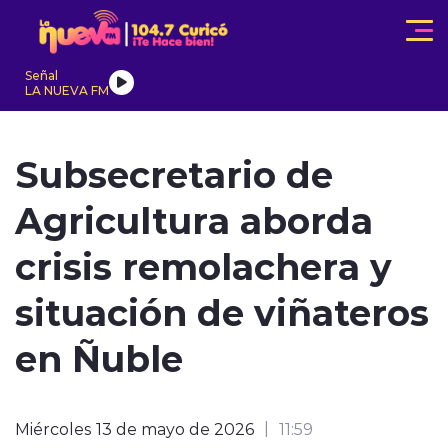
Click acá para ir directamente al contenido
Señal
LA NUEVA FM
IONALES
ACTUALIDAD
TENDENCIAS
INTERNACIONAL
Subsecretario de
Agricultura aborda
crisis remolachera y
situación de viñateros
modo claro
en Ñuble
Miércoles 13 de mayo de 2026
11:59