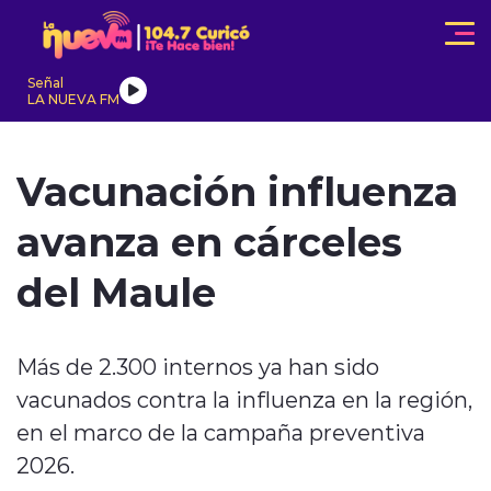
Click acá para ir directamente al contenido
Señal
LA NUEVA FM
IONALES
ACTUALIDAD
TENDENCIAS
INTERNACIONAL
Vacunación influenza
avanza en cárceles
del Maule
modo claro
Más de 2.300 internos ya han sido
vacunados contra la influenza en la región,
en el marco de la campaña preventiva
2026.