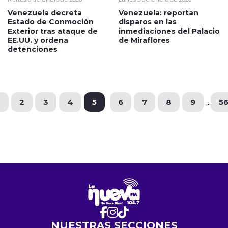
Venezuela decreta
Venezuela: reportan
Estado de Conmoción
disparos en las
Exterior tras ataque de
inmediaciones del Palacio
EE.UU. y ordena
de Miraflores
detenciones
1
2
3
4
5
6
7
8
9
...
5
NUESTRAS SECCIONES